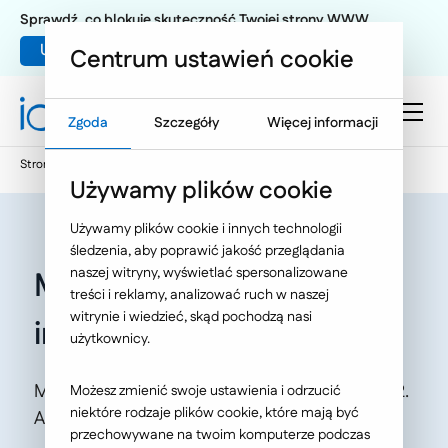
Sprawdź, co blokuje skuteczność Twojej strony WWW
Umów warsztat UX
Centrum ustawień cookie
Zgoda
Szczegóły
Więcej informacji
Strona główna
Oferta
O Nas
Nasze publikacje
Używamy plików cookie
Używamy plików cookie i innych technologii
śledzenia, aby poprawić jakość przeglądania
naszej witryny, wyświetlać spersonalizowane
Myślący serwis
treści i reklamy, analizować ruch w naszej
witrynie i wiedzieć, skąd pochodzą nasi
internetowy
użytkownicy.
Marketing w Praktyce, nr 08 (174) sierpień 2012.
Możesz zmienić swoje ustawienia i odrzucić
niektóre rodzaje plików cookie, które mają być
Autor: Łukasz Szymański.
przechowywane na twoim komputerze podczas