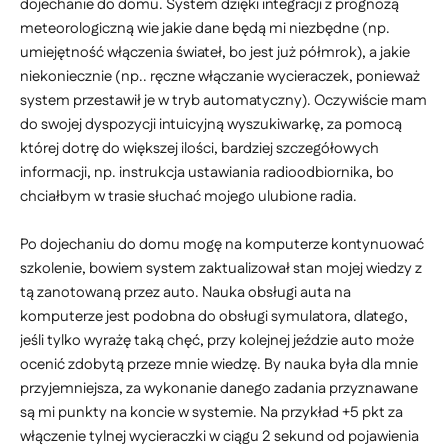
dojechanie do domu. System dzięki integracji z prognozą
meteorologiczną wie jakie dane będą mi niezbędne (np.
umiejętność włączenia świateł, bo jest już półmrok), a jakie
niekoniecznie (np.. ręczne włączanie wycieraczek, ponieważ
system przestawił je w tryb automatyczny). Oczywiście mam
do swojej dyspozycji intuicyjną wyszukiwarkę, za pomocą
której dotrę do większej ilości, bardziej szczegółowych
informacji, np. instrukcja ustawiania radioodbiornika, bo
chciałbym w trasie słuchać mojego ulubione radia.
Po dojechaniu do domu mogę na komputerze kontynuować
szkolenie, bowiem system zaktualizował stan mojej wiedzy z
tą zanotowaną przez auto. Nauka obsługi auta na
komputerze jest podobna do obsługi symulatora, dlatego,
jeśli tylko wyrażę taką chęć, przy kolejnej jeździe auto może
ocenić zdobytą przeze mnie wiedzę. By nauka była dla mnie
przyjemniejsza, za wykonanie danego zadania przyznawane
są mi punkty na koncie w systemie. Na przykład +5 pkt za
włączenie tylnej wycieraczki w ciągu 2 sekund od pojawienia