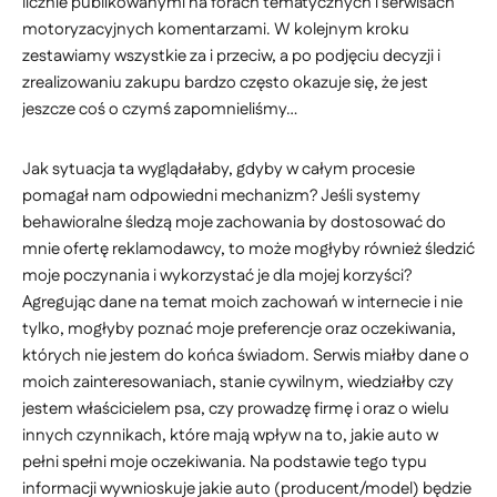
licznie publikowanymi na forach tematycznych i serwisach
motoryzacyjnych komentarzami. W kolejnym kroku
zestawiamy wszystkie za i przeciw, a po podjęciu decyzji i
zrealizowaniu zakupu bardzo często okazuje się, że jest
jeszcze coś o czymś zapomnieliśmy…
Jak sytuacja ta wyglądałaby, gdyby w całym procesie
pomagał nam odpowiedni mechanizm? Jeśli systemy
behawioralne śledzą moje zachowania by dostosować do
mnie ofertę reklamodawcy, to może mogłyby również śledzić
moje poczynania i wykorzystać je dla mojej korzyści?
Agregując dane na temat moich zachowań w internecie i nie
tylko, mogłyby poznać moje preferencje oraz oczekiwania,
których nie jestem do końca świadom. Serwis miałby dane o
moich zainteresowaniach, stanie cywilnym, wiedziałby czy
jestem właścicielem psa, czy prowadzę firmę i oraz o wielu
innych czynnikach, które mają wpływ na to, jakie auto w
pełni spełni moje oczekiwania. Na podstawie tego typu
informacji wywnioskuje jakie auto (producent/model) będzie