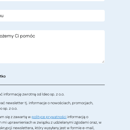
stko
 informację zwrotną od Ideo sp. z o.o.
ć newsletter tj. informacje o nowościach, promocjach,
 sp. z o.o.
m się z zawartą w
polityce prywatności
informacją o
h mi uprawnieniach w związku z udzielanymi zgodami oraz, w
krypcji newslettera, który wysyłany jest w formie e-mail,