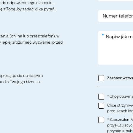
ą do odpowiedniego eksperta,
ę z Tobą, by zadać kilka pytań.
*
ia (online lub przez telefon), w
y lepiej zrozumieć wyzwanie, przed
pierając się na naszym
Zaznacz wszy
a dla Twojego biznesu.
Chcę otrzymać
*
Chcę otrzymywa
produktach Ideo
Zapoznałem/a
*
przysługującyc
przypadku subs