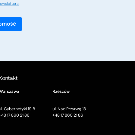
ewslettera
.
Kontakt
Warszawa
Rzeszów
ul. Cybernetyki 19 B
ul. Nad Przyrwą 13
+48 17 860 21 86
+48 17 860 21 86