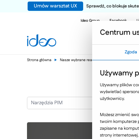
Umów warsztat UX
Sprawdź, co blokuje sku
Ideo Group
Facebook
L
Centrum us
Zgoda
Strona główna
Nasze wybrane realizacje
Narzędzia PIM
Używamy pl
Używamy plików cook
wyświetlać spersonal
użytkownicy.
Narzędzia PIM
Możesz zmienić swoj
twoim komputerze po
zapisane na kompute
strony internetowej.