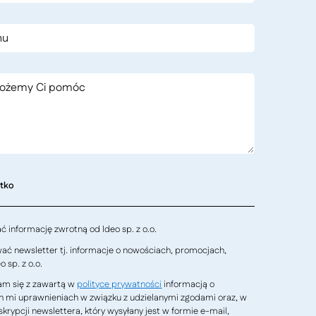
stko
 informację zwrotną od Ideo sp. z o.o.
ć newsletter tj. informacje o nowościach, promocjach,
 sp. z o.o.
m się z zawartą w
polityce prywatności
informacją o
h mi uprawnieniach w związku z udzielanymi zgodami oraz, w
krypcji newslettera, który wysyłany jest w formie e-mail,