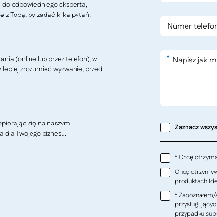
ą do odpowiedniego eksperta,
ę z Tobą, by zadać kilka pytań.
*
ia (online lub przez telefon), w
y lepiej zrozumieć wyzwanie, przed
pierając się na naszym
Zaznacz wszy
a dla Twojego biznesu.
Chcę otrzymać
*
Chcę otrzymywa
produktach Ideo
Zapoznałem/a
*
przysługującyc
przypadku subs