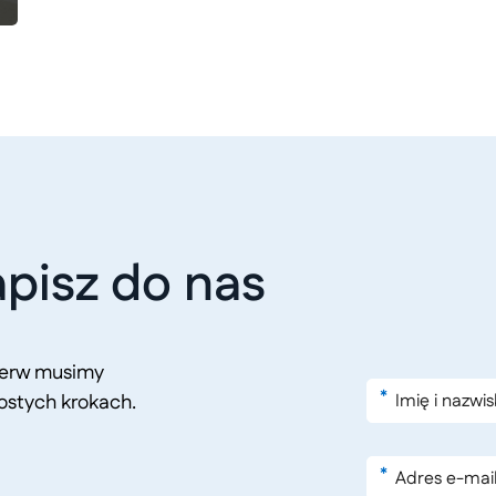
pisz do nas
pierw musimy
*
ostych krokach.
*