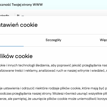
teczność Twojej strony WWW
inkedIn
PL
EN
tawień cookie
NO
Oferta
Technologia
Case 
Szczegóły
Więc
Black Red White
ików cookie
ie i innych technologii śledzenia, aby poprawić jakość przeglądania nasz
izowane treści i reklamy, analizować ruch w naszej witrynie i wiedzieć,
Branża
e ustawienia i odrzucić niektóre rodzaje plików cookie, które mają by
dczas przeglądania naszej strony. Możesz również usunąć wszystkie plik
rze, ale pamiętaj, że usunięcie plików cookie może uniemożliwić korzyst