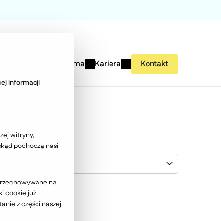
studies
Wiedza
Firma
Kariera
Kontakt
ej informacji
ej witryny,
 skąd pochodzą nasi
Black Red White
ć przechowywane na
i cookie już
anie z części naszej