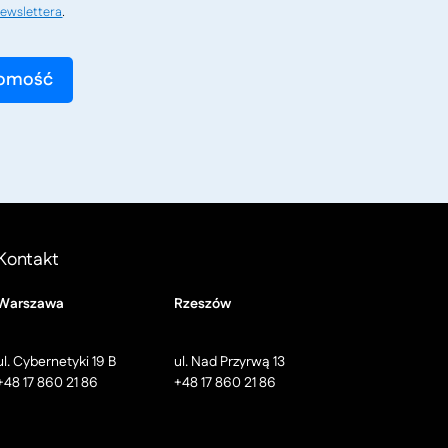
ewslettera
.
Kontakt
Warszawa
Rzeszów
ul. Cybernetyki 19 B
ul. Nad Przyrwą 13
+48 17 860 21 86
+48 17 860 21 86