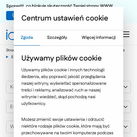
Sprawdź, co blokuje skuteczność Twojej strony WWW
Umów warsztat UX
Centrum ustawień cookie
Zgoda
Szczegóły
Więcej informacji
Strona główna
Nasze wybrane realizacje
Portale informacyjne
Używamy plików cookie
E-biznes
Używamy plików cookie i innych technologii
śledzenia, aby poprawić jakość przeglądania
naszej witryny, wyświetlać spersonalizowane
Kategoria realizacji
treści i reklamy, analizować ruch w naszej
witrynie i wiedzieć, skąd pochodzą nasi
użytkownicy.
E-biznes
Możesz zmienić swoje ustawienia i odrzucić
Wybierz klienta
niektóre rodzaje plików cookie, które mają być
przechowywane na twoim komputerze podczas