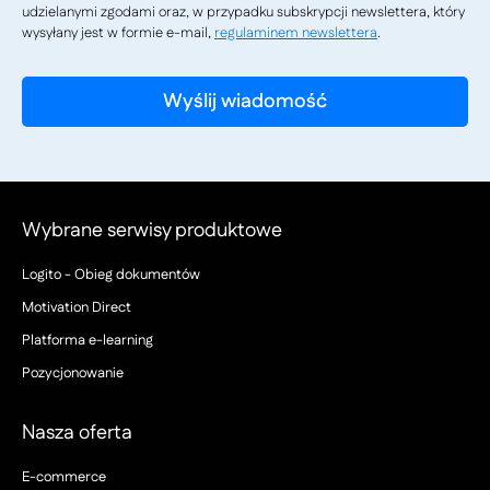
udzielanymi zgodami oraz, w przypadku subskrypcji newslettera, który
wysyłany jest w formie e-mail,
regulaminem newslettera
.
Wybrane serwisy produktowe
Logito - Obieg dokumentów
Motivation Direct
Platforma e-learning
Pozycjonowanie
Nasza oferta
E-commerce