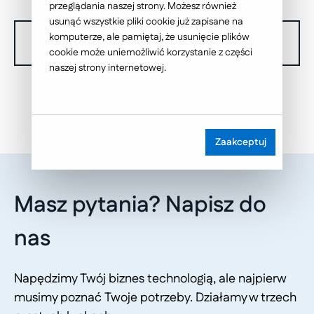
przeglądania naszej strony. Możesz również
usunąć wszystkie pliki cookie już zapisane na
komputerze, ale pamiętaj, że usunięcie plików
W chwili obecnej nie dysponujemy żadnymi realizacjami.
cookie może uniemożliwić korzystanie z części
naszej strony internetowej.
Zaakceptuj
Masz pytania? Napisz do
nas
Napędzimy Twój biznes technologią, ale najpierw
musimy poznać Twoje potrzeby. Działamy w trzech