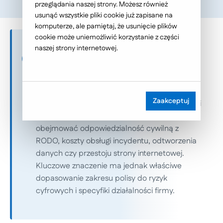
przeglądania naszej strony. Możesz również
usunąć wszystkie pliki cookie już zapisane na
komputerze, ale pamiętaj, że usunięcie plików
cookie może uniemożliwić korzystanie z części
naszej strony internetowej.
Z artykułu dowiesz się:
i
Ubezpieczenie RODO pozwala ograniczyć
finansowe skutki incydentów związanych z
Zaakceptuj
wyciekiem danych, naruszeniem prywatności i
awariami systemów IT. Ochrona może
obejmować odpowiedzialność cywilną z
RODO, koszty obsługi incydentu, odtworzenia
danych czy przestoju strony internetowej.
Kluczowe znaczenie ma jednak właściwe
dopasowanie zakresu polisy do ryzyk
cyfrowych i specyfiki działalności firmy.