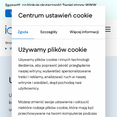
Sprawdź, co blokuje skuteczność Twojej strony WWW
Umów warsztat UX
Centrum ustawień cookie
Zgoda
Szczegóły
Więcej informacji
Strona główna
E-commerce
Używamy plików cookie
Wiedza e-commerce - nasze publikacje
Używamy plików cookie i innych technologii
śledzenia, aby poprawić jakość przeglądania
naszej witryny, wyświetlać spersonalizowane
treści i reklamy, analizować ruch w naszej
Ubezpieczenie RODO
witrynie i wiedzieć, skąd pochodzą nasi
użytkownicy.
Ubezpieczenie umożliwia sfinansowanie
kosztów związanych z ryzykiem wycieku lub
Możesz zmienić swoje ustawienia i odrzucić
niektóre rodzaje plików cookie, które mają być
utraty danych, naruszeniem prywatności...
przechowywane na twoim komputerze podczas