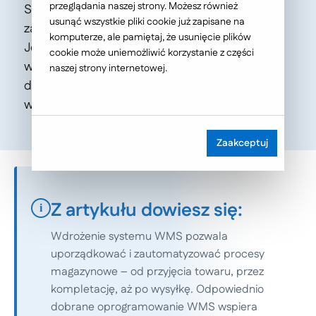
przeglądania naszej strony. Możesz również
System Zarządzania Magazynem pomaga
usunąć wszystkie pliki cookie już zapisane na
zarządzać i organizować pracę w magazynie.
komputerze, ale pamiętaj, że usunięcie plików
Jest to oprogramowanie, które ma za zadanie
cookie może uniemożliwić korzystanie z części
wesprzeć firmę w zarządzaniu łańcuchem
naszej strony internetowej.
dostaw, uzupełnianiu zapasów, ich kontroli,
wysyłce oraz w zarządzaniu produktami.
Zaakceptuj
Z artykułu dowiesz się:
i
Wdrożenie systemu WMS pozwala
uporządkować i zautomatyzować procesy
magazynowe – od przyjęcia towaru, przez
kompletację, aż po wysyłkę. Odpowiednio
dobrane oprogramowanie WMS wspiera