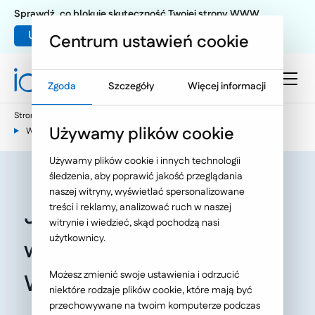
Sprawdź, co blokuje skuteczność Twojej strony WWW
Umów warsztat UX
Centrum ustawień cookie
Zgoda
Szczegóły
Więcej informacji
Strona główna
E-commerce
Używamy plików cookie
Wiedza e-commerce - nasze publikacje
Używamy plików cookie i innych technologii
śledzenia, aby poprawić jakość przeglądania
naszej witryny, wyświetlać spersonalizowane
treści i reklamy, analizować ruch w naszej
Jak przygotować się do
witrynie i wiedzieć, skąd pochodzą nasi
użytkownicy.
wdrożenia systemu
Możesz zmienić swoje ustawienia i odrzucić
WMS?
niektóre rodzaje plików cookie, które mają być
przechowywane na twoim komputerze podczas