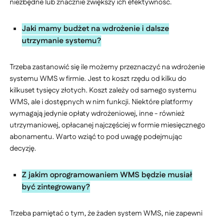
niezbędne lub znacznie zwiększy ich efektywność.
Jaki mamy budżet na wdrożenie i dalsze
utrzymanie systemu?
Trzeba zastanowić się ile możemy przeznaczyć na wdrożenie
systemu WMS w firmie. Jest to koszt rzędu od kilku do
kilkuset tysięcy złotych. Koszt zależy od samego systemu
WMS, ale i dostępnych w nim funkcji. Niektóre platformy
wymagają jedynie opłaty wdrożeniowej, inne - również
utrzymaniowej, opłacanej najczęściej w formie miesięcznego
abonamentu. Warto wziąć to pod uwagę podejmując
decyzję.
Z jakim oprogramowaniem WMS będzie musiał
być zintegrowany?
Trzeba pamiętać o tym, że żaden system WMS, nie zapewni