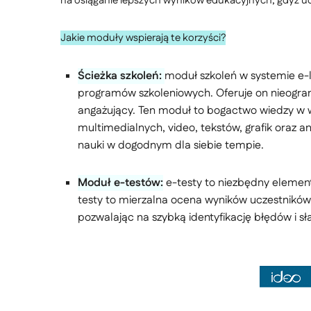
na osiąganie lepszych wyników edukacyjnych, gdyż uc
Jakie moduły wspierają te korzyści?
Ścieżka szkoleń:
moduł szkoleń w systemie e-
programów szkoleniowych. Oferuje on nieograni
angażujący. Ten moduł to bogactwo wiedzy w 
multimedialnych, video, tekstów, grafik oraz a
nauki w dogodnym dla siebie tempie.
Moduł e-testów:
e-testy to niezbędny element
testy to mierzalna ocena wyników uczestników,
pozwalając na szybką identyfikację błędów i s