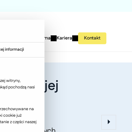
studies
Wiedza
Firma
Kariera
Kontakt
ej informacji
g w Twojej
ej witryny,
 skąd pochodzą nasi
ć przechowywane na
i cookie już
anie z części naszej
 wobec rosnących