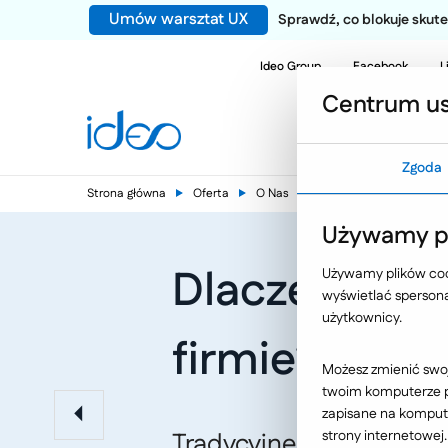
Umów warsztat UX
Sprawdź, co blokuje sku
Ideo Group
Facebook
L
Centrum us
Zgoda
Strona główna
Oferta
O Nas
Nasze publikacje
Używamy pl
Dlaczego war
Używamy plików cook
wyświetlać spersonal
użytkownicy.
firmie?
Możesz zmienić swoj
twoim komputerze po
zapisane na kompute
Tradycyjne metody nauc
strony internetowej.