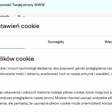
teczność Twojej strony WWW
inkedIn
PL
EN
tawień cookie
NO
Oferta
Technologia
Case 
Szczegóły
Więc
ików cookie
to wdrożyć e-learnin
ie i innych technologii śledzenia, aby poprawić jakość przeglądania nasz
izowane treści i reklamy, analizować ruch w naszej witrynie i wiedzieć,
e ustawienia i odrzucić niektóre rodzaje plików cookie, które mają by
dczas przeglądania naszej strony. Możesz również usunąć wszystkie plik
rze, ale pamiętaj, że usunięcie plików cookie może uniemożliwić korzyst
zania stają się coraz mniej skuteczne