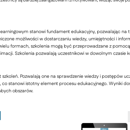
zestnicy są bardziej zaangażowani i zmotywowani, widząc swoje po
learningowym stanowi fundament edukacyjny, pozwalając na 
czone możliwości w dostarczaniu wiedzy, umiejętności i infor
wielu formach, szkolenia mogą być przeprowadzane z pomocą 
nimacji. Szkolenia pozwalają uczestnikowi w dowolnym czasie k
 szkoleń. Pozwalają one na sprawdzenie wiedzy i postępów uc
 co stanowi istotny element procesu edukacyjnego. Wyniki dos
łabych obszarów.