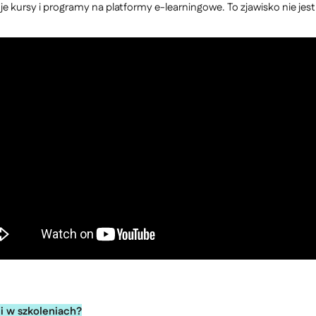
oje kursy i programy na platformy e-learningowe. To zjawisko nie je
i w szkoleniach?