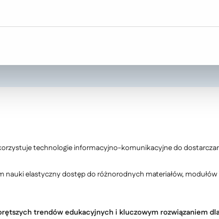
zasowych. W odpowiedzi na te wyzwani
, która przynosi nowe możliwości i rew
orzystuje technologie informacyjno-komunikacyjne do dostarczania
m nauki elastyczny dostęp do różnorodnych materiałów, modułów 
gorętszych trendów edukacyjnych i kluczowym rozwiązaniem dla w