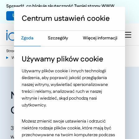
Sprawdź, co blokuje skuteczność Twojej strony WWW
Umów warsztat UX
Centrum ustawień cookie
Zgoda
Szczegóły
Więcej informacji
Strona główna
E-commerce
Używamy plików cookie
Wiedza e-commerce - nasze publikacje
Używamy plików cookie i innych technologii
śledzenia, aby poprawić jakość przeglądania
naszej witryny, wyświetlać spersonalizowane
treści i reklamy, analizować ruch w naszej
Nadchodzi Pimcore X...
witrynie i wiedzieć, skąd pochodzą nasi
użytkownicy.
Czym nas zaskoczy?
Możesz zmienić swoje ustawienia i odrzucić
31 marca br., światło dzienne ujrzy najnowsza
niektóre rodzaje plików cookie, które mają być
przechowywane na twoim komputerze podczas
wersja platformy Pimcore. Czego możemy się