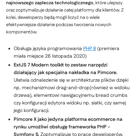
najnowszego zaplecza technologicznego
, które ulepszy
oraz zoptymalizuje działanie całej platformy dla klientów. Z
kolei, deweloperzy będą mogli liczyć na o wiele
efektywniejsze działanie podczas tworzenia nowych
komponentów.
Obsługa języka programowania
PHP 8
(premiera
miała miejsce 26 listopada 2020)
ExtJS 7 Modern toolkit to zestaw narzędzi
działający jak specjalna nakładka na Pimcore.
Ułatwia odnalezienie się w architekturze plików dzięki
np. mechanizmowi drag-and-drop(również w widoku
drzewa), elementowi nawigacyjnemu bread crumbs
czy konfiguracji edytora widoku np. siatki, czy samej
jego konfiguracji.
Pimcore X jako jedyna platforma ecommerce na
rynku umożliwi obsługę frameworka PHP -
Symfony 5.
Zoptymalizuje to pracę deweloperów,