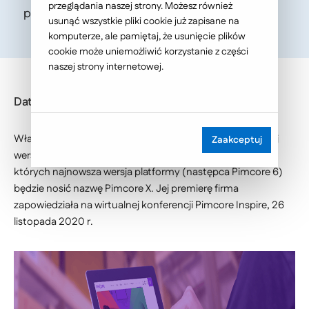
przeglądania naszej strony. Możesz również
po niej spodziewać?
usunąć wszystkie pliki cookie już zapisane na
komputerze, ale pamiętaj, że usunięcie plików
cookie może uniemożliwić korzystanie z części
naszej strony internetowej.
Data publikacji: 2021-02-17
Właśnie minęło 10 lat od wypuszczenia na rynek pierwszej
Zaakceptuj
wersji beta platformy Pimcore. To jeden z powodów, dla
których najnowsza wersja platformy (następca Pimcore 6)
będzie nosić nazwę Pimcore X. Jej premierę firma
zapowiedziała na wirtualnej konferencji Pimcore Inspire, 26
listopada 2020 r.