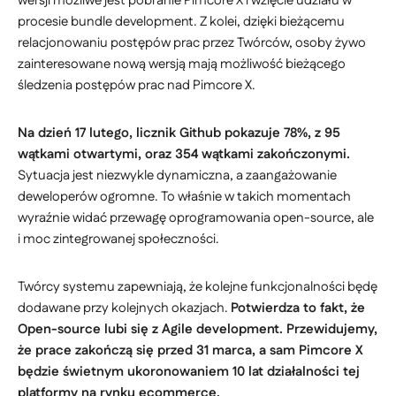
wersji możliwe jest pobranie Pimcore X i wzięcie udziału w
procesie bundle development. Z kolei, dzięki bieżącemu
relacjonowaniu postępów prac przez Twórców, osoby żywo
zainteresowane nową wersją mają możliwość bieżącego
śledzenia postępów prac nad Pimcore X.
Na dzień 17 lutego, licznik Github pokazuje 78%, z 95
wątkami otwartymi, oraz 354 wątkami zakończonymi.
Sytuacja jest niezwykle dynamiczna, a zaangażowanie
deweloperów ogromne. To właśnie w takich momentach
wyraźnie widać przewagę oprogramowania open-source, ale
i moc zintegrowanej społeczności.
Twórcy systemu zapewniają, że kolejne funkcjonalności będę
dodawane przy kolejnych okazjach.
Potwierdza to fakt, że
Open-source lubi się z Agile development. Przewidujemy,
że prace zakończą się przed 31 marca, a sam Pimcore X
będzie świetnym ukoronowaniem 10 lat działalności tej
platformy na rynku ecommerce.