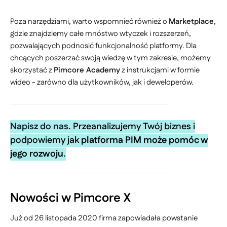
Poza narzędziami, warto wspomnieć również o
Marketplace
,
gdzie znajdziemy całe mnóstwo wtyczek i rozszerzeń,
pozwalających podnosić funkcjonalność platformy. Dla
chcących poszerzać swoją wiedzę w tym zakresie, możemy
skorzystać z
Pimcore Academy
z instrukcjami w formie
wideo - zarówno dla użytkowników, jak i deweloperów.
Napisz do nas
. Przeanalizujemy Twój biznes i
podpowiemy jak
platforma PIM może pomóc w
jego rozwoju
.
Nowości w Pimcore X
Już od 26 listopada 2020 firma zapowiadała powstanie