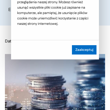
przeglądania naszej strony. Możesz również
usunąć wszystkie pliki cookie już zapisane na
E-Commerce Today!, Autor: Grzegorz Wanio
komputerze, ale pamiętaj, że usunięcie plików
cookie może uniemożliwić korzystanie z części
naszej strony internetowej.
Data publikacji: 2018-01-25
Zaakceptuj