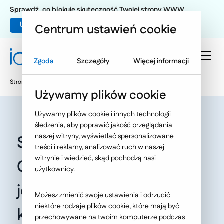
Sprawdź, co blokuje skuteczność Twojej strony WWW
Umów warsztat UX
Centrum ustawień cookie
Zgoda
Szczegóły
Więcej informacji
Strona główna
Oferta
O Nas
Nasze publikacje
Używamy plików cookie
Używamy plików cookie i innych technologii
śledzenia, aby poprawić jakość przeglądania
naszej witryny, wyświetlać spersonalizowane
Sprzedaż ratalna w e-
treści i reklamy, analizować ruch w naszej
witrynie i wiedzieć, skąd pochodzą nasi
Commerce. Sprawdź czy
użytkownicy.
jesteś pośrednikiem
Możesz zmienić swoje ustawienia i odrzucić
niektóre rodzaje plików cookie, które mają być
kredytowym
przechowywane na twoim komputerze podczas