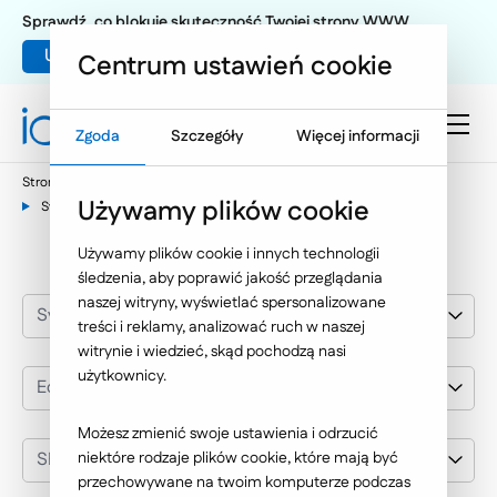
Sprawdź, co blokuje skuteczność Twojej strony WWW
Umów warsztat UX
Centrum ustawień cookie
Zgoda
Szczegóły
Więcej informacji
Strona główna
Nasze wybrane realizacje
Używamy plików cookie
Systemy i aplikacje dedykowane
Edukacja i kultura
SEKA
Używamy plików cookie i innych technologii
śledzenia, aby poprawić jakość przeglądania
naszej witryny, wyświetlać spersonalizowane
Systemy i aplikacje dedykowane
treści i reklamy, analizować ruch w naszej
witrynie i wiedzieć, skąd pochodzą nasi
użytkownicy.
Edukacja i kultura
Możesz zmienić swoje ustawienia i odrzucić
SEKA
niektóre rodzaje plików cookie, które mają być
przechowywane na twoim komputerze podczas