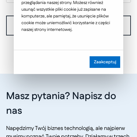
przeglądania naszej strony. Możesz również
usunąć wszystkie pliki cookie już zapisane na
komputerze, ale pamiętaj, że usunięcie plików
cookie może uniemożliwić korzystanie z części
W chwili obecnej nie dysponujemy żadnymi realizacjami.
naszej strony internetowej.
Zaakceptuj
Masz pytania? Napisz do
nas
Napędzimy Twój biznes technologią, ale najpierw
musimy poznać Twoje potrzeby. Działamy w trzech