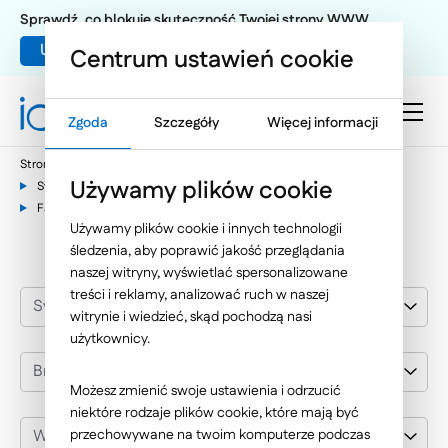
Sprawdź, co blokuje skuteczność Twojej strony WWW
Umów warsztat UX
Centrum ustawień cookie
Zgoda
Szczegóły
Więcej informacji
Strona główna
Nasze wybrane realizacje
Używamy plików cookie
Systemy i aplikacje dedykowane
Fabryka Firanek i Koronek „HAFT”
Używamy plików cookie i innych technologii
śledzenia, aby poprawić jakość przeglądania
naszej witryny, wyświetlać spersonalizowane
treści i reklamy, analizować ruch w naszej
Systemy i aplikacje dedykowane
witrynie i wiedzieć, skąd pochodzą nasi
użytkownicy.
Branża
Możesz zmienić swoje ustawienia i odrzucić
niektóre rodzaje plików cookie, które mają być
Wybierz klienta
przechowywane na twoim komputerze podczas