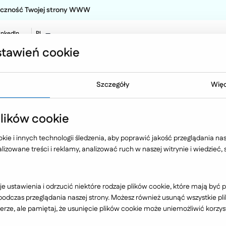
teczność Twojej strony WWW
inkedIn
PL
EN
tawień cookie
NO
Oferta
Technologia
Case 
Szczegóły
Więc
 publikacje
ików cookie
rozwój eCommerce 
ie i innych technologii śledzenia, aby poprawić jakość przeglądania nasz
izowane treści i reklamy, analizować ruch w naszej witrynie i wiedzieć,
u B2B stale przyspiesza. Coraz więcej f
e ustawienia i odrzucić niektóre rodzaje plików cookie, które mają by
dczas przeglądania naszej strony. Możesz również usunąć wszystkie plik
związań w sprzedaży B2B.
rze, ale pamiętaj, że usunięcie plików cookie może uniemożliwić korzyst