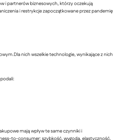
tów i partnerów biznesowych, którzy oczekują
aniczenia i restrykcje zapoczątkowane przez pandemię
rowym.Dla nich wszelkie technologie, wynikające z nich
podali:
akupowe mają wpływ te same czynniki i
usiness-to-consumer: szybkość, wygoda, elastyczność,