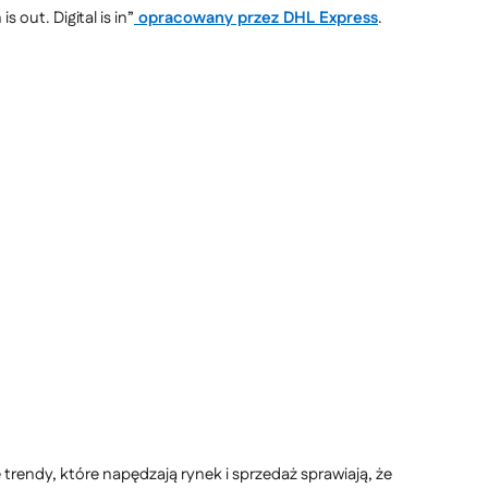
ut. Digital is in”
opracowany przez DHL Express
.
 trendy, które napędzają rynek i sprzedaż sprawiają, że