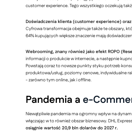
customer experience. Tego wszystkiego oczekują także k
Doświadczenia klienta (customer experience) oraz
Cyfrowa transformacja obejmuje także te obszary, kt
64% kupujących większe znaczenie mają doświadczeni
Webrooming, znany również jako efekt ROPO (Resea
informacji o produkcie w internecie, a następnie kup
Powstają coraz to nowsze punkty styku potrzeb kons
produktowa/usług, poziomy cenowe, indywidualne raba
- zarówno tym online, jak i offline.
Pandemia a
e-Commer
Niewątpliwie pandemia ma ogromny wpływ na dynamiczn
włączając w to również obszar biznesowy. DHL Express
osiągnie wartość 20,9 bln dolarów do 2027 r.