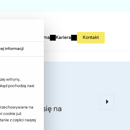
studies
Wiedza
Firma
Kariera
Kontakt
ej informacji
B2B
ej witryny,
 skąd pochodzą nasi
irm decyduje się na
ć przechowywane na
i cookie już
anie z części naszej