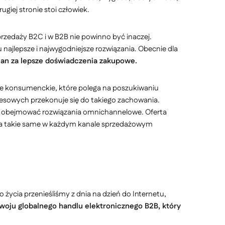
giej stronie stoi człowiek.
przedaży B2C i w B2B nie powinno być inaczej.
ajlepsze i najwygodniejsze rozwiązania. Obecnie dla
mian za lepsze doświadczenia zakupowe.
ie konsumenckie, które polega na poszukiwaniu
znesowych przekonuje się do takiego zachowania.
 i obejmować rozwiązania omnichannelowe. Oferta
enta takie same w każdym kanale sprzedażowym
ycia przenieśliśmy z dnia na dzień do Internetu,
oju globalnego handlu elektronicznego B2B, który