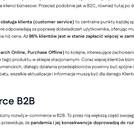
lienci biznesowi. Przecież podobnie jak w B2C, również tutaj po dru
 obsługa klienta (customer service)
to centralne punkty każdej s
óre odpowiadają za poprawę doświadczeń użytkownika, oferując mu n
a niż cena. Aż
86% klientów jest w stanie zapłacić więcej w za
rch Online, Purchase Offline)
to kolejne, interesujące zachowan
no tego produktu w sklepie stacjonarnym. Coraz więcej klientów bi
umenckich, dlatego działania przedsiębiorców powinny być spójne
ty, wszelkie aktualizacje i informacje muszą być dla danego Kli
ce B2B
y rozwój e-commerce w B2B. To przez nią większą część swojego ż
 przewiduje, że
pandemia i jej konsekwencje doprowadzą do rozw