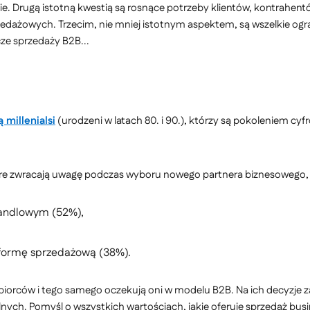
cie. Drugą istotną kwestią są rosnące potrzeby klientów, kontrahen
dażowych. Trzecim, nie mniej istotnym aspektem, są wszelkie ogr
ze sprzedaży B2B...
millenialsi
(urodzeni w latach 80. i 90.), którzy są pokoleniem cyf
które zwracają uwagę podczas wyboru nowego partnera biznesowego, 
handlowym (52%),
tformę sprzedażową (38%).
orców i tego samego oczekują oni w modelu B2B. Na ich decyzje z
alnych. Pomyśl o wszystkich wartościach, jakie oferuje sprzedaż b