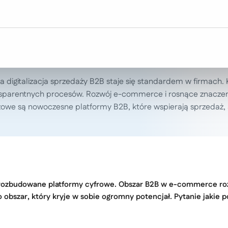
 digitalizacja sprzedaży B2B staje się standardem w firmach. 
ransparentnych procesów. Rozwój e-commerce i rosnące znacze
czowe są nowoczesne platformy B2B, które wspierają sprzedaż, 
e rozbudowane platformy cyfrowe. Obszar B2B w e-commerce roz
to obszar, który kryje w sobie ogromny potencjał. Pytanie jaki