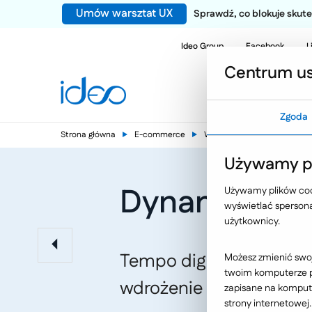
Umów warsztat UX
Sprawdź, co blokuje sku
Ideo Group
Facebook
L
Centrum us
Zgoda
Strona główna
E-commerce
Wiedza e-commerce - nasze
Używamy pl
Dynamiczny 
Używamy plików cook
wyświetlać spersonal
użytkownicy.
Tempo digitalizacji rynk
Możesz zmienić swoj
twoim komputerze po
wdrożenie cyfrowych ro
zapisane na kompute
strony internetowej.