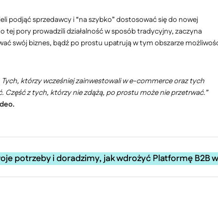
eli podjąć sprzedawcy i “na szybko” dostosować się do nowej
do tej pory prowadzili działalność w sposób tradycyjny, zaczyna
wać swój biznes, bądź po prostu upatrują w tym obszarze możliwoś
y. Tych, którzy wcześniej zainwestowali w e-commerce oraz tych
ić. Część z tych, którzy nie zdążą, po prostu może nie przetrwać.”
Ideo.
woje potrzeby i doradzimy, jak wdrożyć Platformę B2B 