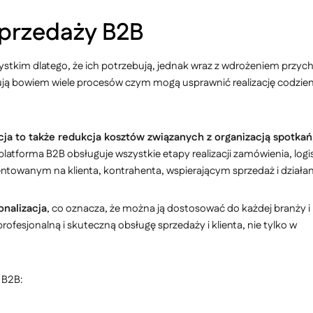
 sprzedaży B2B
ystkim dlatego, że ich potrzebują, jednak wraz z wdrożeniem przych
ują bowiem wiele procesów czym mogą usprawnić realizację codz
acja to także redukcja kosztów związanych z organizacją spotkań
latforma B2B obsługuje wszystkie etapy realizacji zamówienia, logis
towanym na klienta, kontrahenta, wspierającym sprzedaż i działan
onalizacja
, co oznacza, że można ją dostosować do każdej branży i
ofesjonalną i skuteczną obsługę sprzedaży i klienta, nie tylko w
 B2B: