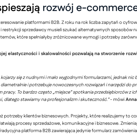
spieszają
rozwój e-commerc
resowanie platformami B2B. Z roku na rok liczba zapytań o cyfrowe
restrykcji sprzedawcy musieli szukać alternatywnych sposobów n
systemów, które spełniałyby zróżnicowane wymogi i potrzeby zarówn
jej elastyczności i skalowalności pozwalają na stworzenie ro
ojarzy się z nudnymi i mało wygodnymi formularzami, jednak nic ba
ię diametralnie i potrzebuje nowoczesnych rozwiązań i narzędzi do 
em pracy. To bardzo często „miejsce” spotkania przedsiębiorców z i
i, dlatego stawiamy na profesjonalizm i skuteczność.”
- mówi
Anna 
wnież potrzeby klientów biznesowych. Projekty, które realizujemy t
twiają procesy sprzedażowe, komunikacyjne i biznesowe. Zmieniają 
Tradycyjna platforma B2B zawierająca jedynie formularz zamówienia