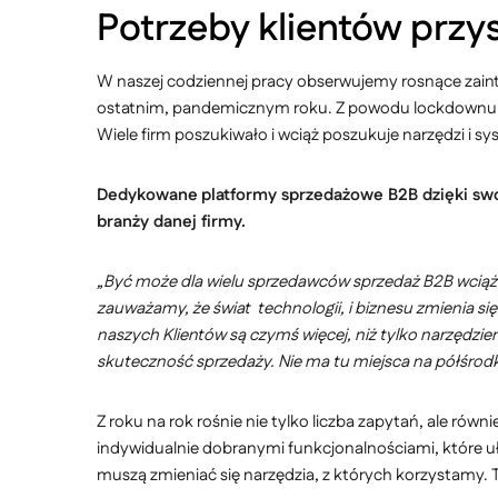
Potrzeby klientów przy
W naszej codziennej pracy obserwujemy rosnące zainte
ostatnim, pandemicznym roku. Z powodu lockdownu i 
Wiele firm poszukiwało i wciąż poszukuje narzędzi i 
Dedykowane
platformy sprzedażowe B2B dzięki swo
branży danej firmy.
„Być może dla wielu sprzedawców sprzedaż B2B wciąż k
zauważamy, że świat technologii, i biznesu zmienia s
naszych Klientów są czymś więcej, niż tylko narzędzi
skuteczność sprzedaży. Nie ma tu miejsca na półśrodk
Z roku na rok rośnie nie tylko liczba zapytań, ale ró
indywidualnie dobranymi funkcjonalnościami, które uła
muszą zmieniać się narzędzia, z których korzystamy. 