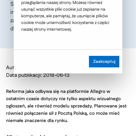
przeglądania naszej strony. Możesz również
Spekulacje dotyczące poszerzenia oferty
usunąć wszystkie pliki cookie już zapisane na
internetowego lidera pojawiły się za sprawą
komputerze, ale pamiętaj, że usunięcie plików
zatrudnienia Jacka Palca na stanowisku
cookie może uniemożliwić korzystanie z części
dyrektora e-groceries.
naszej strony internetowej.
Zaakceptuj
Autor:
Anna Wolanin
Data publikacji: 2018-06-13
Reforma jaka odbywa się na platformie Allegro w
ostatnim czasie dotyczy nie tylko aspektu wizualnego
ogłoszeń, ale również modelu sprzedaży. Planowane jest
również połączenie sił z Pocztą Polską, co może mieć
niemałe znaczenie dla rynku.