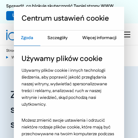
Sprawdź, co blokuje skuteczność Twojej strony WWW
Umów warsztat UX
Centrum ustawień cookie
Zgoda
Szczegóły
Więcej informacji
Strona główna
E-commerce
Używamy plików cookie
Wiedza e-commerce - nasze publikacje
Używamy plików cookie i innych technologii
śledzenia, aby poprawić jakość przeglądania
naszej witryny, wyświetlać spersonalizowane
treści i reklamy, analizować ruch w naszej
Zmiany w Allegro –
witrynie i wiedzieć, skąd pochodzą nasi
użytkownicy.
sprzedaż żywności i duży
Możesz zmienić swoje ustawienia i odrzucić
sojusz
niektóre rodzaje plików cookie, które mają być
przechowywane na twoim komputerze podczas