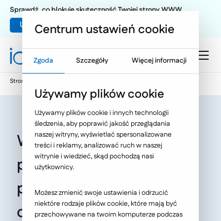
Sprawdź, co blokuje skuteczność Twojej strony WWW
Umów warsztat UX
Centrum ustawień cookie
Zgoda
Szczegóły
Więcej informacji
Strona główna
Oferta
O Nas
Nasze publikacje
Używamy plików cookie
Używamy plików cookie i innych technologii
śledzenia, aby poprawić jakość przeglądania
naszej witryny, wyświetlać spersonalizowane
Wspieraj swój biznes
treści i reklamy, analizować ruch w naszej
witrynie i wiedzieć, skąd pochodzą nasi
poprzez wersjonowanie
użytkownicy.
procesów w
Możesz zmienić swoje ustawienia i odrzucić
niektóre rodzaje plików cookie, które mają być
oprogramowaniu
przechowywane na twoim komputerze podczas