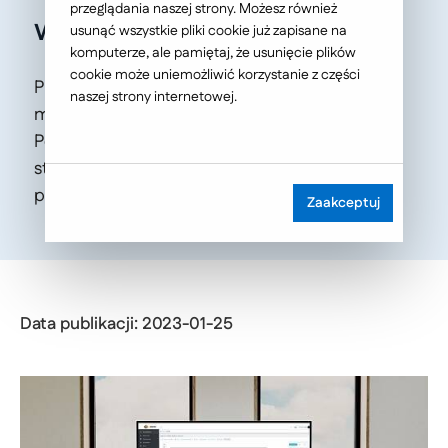
przeglądania naszej strony. Możesz również
workflow.
usunąć wszystkie pliki cookie już zapisane na
komputerze, ale pamiętaj, że usunięcie plików
cookie może uniemożliwić korzystanie z części
Platforma LOGITO została rozbudowana o
naszej strony internetowej.
mechanizm wersjonowania procesów.
Postawiliśmy na stałość biznesową oraz
stabilne oprogramowanie odpowiedzialne za
pracę przedsiębiorstwa i przepływ informacji.
Zaakceptuj
Data publikacji: 2023-01-25