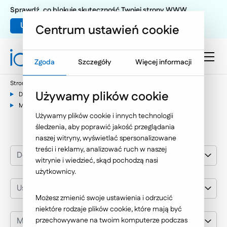
Sprawdź, co blokuje skuteczność Twojej strony WWW
Umów warsztat UX
Centrum ustawień cookie
Zgoda
Szczegóły
Więcej informacji
Strona główna
Nasze wybrane realizacje
Używamy plików cookie
Dedykowane aplikacje internetowe
Usługi b2b i IT
Mölndal Energi
Używamy plików cookie i innych technologii
śledzenia, aby poprawić jakość przeglądania
naszej witryny, wyświetlać spersonalizowane
treści i reklamy, analizować ruch w naszej
Dedykowane aplikacje internetowe
witrynie i wiedzieć, skąd pochodzą nasi
użytkownicy.
Usługi b2b i IT
Możesz zmienić swoje ustawienia i odrzucić
niektóre rodzaje plików cookie, które mają być
Mölndal Energi
przechowywane na twoim komputerze podczas