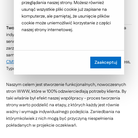
działań marketingowych."
przeglądania naszej strony. Możesz również
usunąć wszystkie pliki cookie już zapisane na
komputerze, ale pamiętaj, że usunięcie plików
cookie może uniemożliwić korzystanie z części
Tworzenie stron WWW
to proces, który każdorazowo wymaga
naszej strony internetowej.
indywidualnego podejścia. Projektując zarówno portale jak i
serwisy internetowe korzystamy ze sprawdzonych platform
zarządzania treścią, które umożliwiają Klientom ich późniejszą
samodzielną aktualizację. Najczęściej wykorzystujem
y Edito
CMS
, Episerver, czy platformy Open Source takie jak WordPress,
Zaakceptuj
Typo3, Magento czy Joomla.
Naszym celem jest stworzenie funkcjonalnych, nowoczesnych
stron WWW, które w 100% odzwierciedlają potrzeby klienta. By
taki właśnie był efekt naszej współpracy - proces tworzenia
strony warto podzielić na etapy, z których każdy jest równie
ważny i wymaga indywidualnego podejścia. Zaniedbania na
którymkolwiek z nich mogą być przyczyną niespełnienia
pokładanych w projekcie oczekiwań.