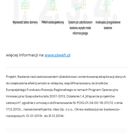
więcej informacji na
www.piweh.pl
Projekt: Badania nad zastosowaniem dziedzinowo-zorientowanej eksploracji danych
do zwiększenia efektywności e-sklepów, współfinansowany ze środków
Europejskiego Funduszu Rozwoju Regionalnego w ramach Program Operacyjny
Innowacyjna Gospodarka lata 2007-2013, Działanie 1.4 „Wsparcie projektów
celowych”, zgodnie z umową o dofinansowanie Nr POIG.01.04.00-18-011/12 z dnia
17.12.2012r., nazwa beneficjenta: Ideo Sp. z o.o., Okres realizacji prac badawczo-
rozwojowych: 01.01.2013r. do 31.12.2014r.