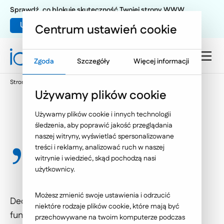
Sprawdź, co blokuje skuteczność Twojej strony WWW
Umów warsztat UX
Centrum ustawień cookie
Zgoda
Szczegóły
Więcej informacji
Strona główna
E-commerce
Piweh
Używamy plików cookie
Piweh
Używamy plików cookie i innych technologii
śledzenia, aby poprawić jakość przeglądania
naszej witryny, wyświetlać spersonalizowane
treści i reklamy, analizować ruch w naszej
"Platforma Inteligentnego
witrynie i wiedzieć, skąd pochodzą nasi
Wspomagania e-Handlu."
użytkownicy.
Możesz zmienić swoje ustawienia i odrzucić
Dedykowana sklepom internetowym
niektóre rodzaje plików cookie, które mają być
funkcjonującym w 10 najpopularniejszych
przechowywane na twoim komputerze podczas