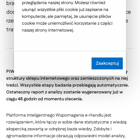
branżach. Głównym celem narzędzia jest
przeglądania naszej strony. Możesz również
usunąć wszystkie pliki cookie już zapisane na
dostarczanie posiadaczom platform e-commerce
komputerze, ale pamiętaj, że usunięcie plików
rzetelnej wiedzy, która pozwoli na podejmowanie
cookie może uniemożliwić korzystanie z części
trafnych decyzji biznesowych.
naszej strony internetowej.
Zaakceptuj
PIWeH jest systemem umożliwiającym szczegółową analizę
struktury sklepu internetowego oraz zamieszczonych na niej
treści. Wszystkie etapy badania przebiegają automatycznie.
Ostateczny raport z analizy zostanie wygenerowany już w
ciągu 48 godzin od momentu zlecenia.
Platforma Inteligentnego Wspomagania e-Handlu jest
rozwiązaniem, które łączy w sobie dane statystyczne z wiedzą
ekspercką zawartą w odrębnej bazie wiedzy. Zdobyte i
zgromadzone informacje obrazują odpowiedni model analizy,