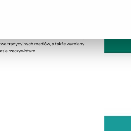
ewolucyjnych zmian w komunikowaniu, dając
ctwa tradycyjnych mediów, a także wymiany
zasie rzeczywistym.