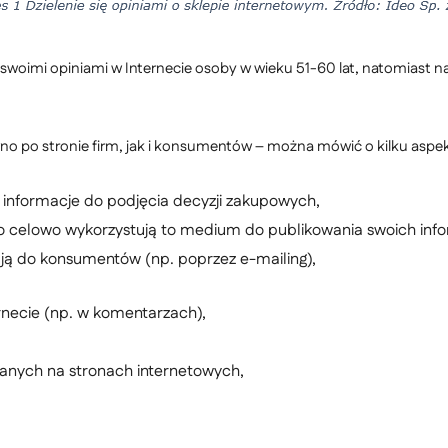
ę swoimi opiniami w Internecie osoby w wieku 51-60 lat, natomiast na
o po stronie firm, jak i konsumentów – można mówić o kilku aspekt
 informacje do podjęcia decyzji zakupowych,
go celowo wykorzystują to medium do publikowania swoich info
rają do konsumentów (np. poprzez e-mailing),
necie (np. w komentarzach),
nych na stronach internetowych,