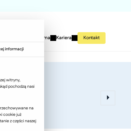
studies
Wiedza
Firma
Kariera
Kontakt
ej informacji
akupów
ej witryny,
 skąd pochodzą nasi
ć przechowywane na
i cookie już
anie z części naszej