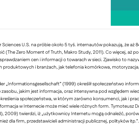
Sciences U.S. na próbie około 5 tyś. internautów pokazują, że aż 
ić (The Zero Moment of Truth, Makro Study, 2011). Co więcej, aż p
prawdzaniem cen i informacji o towarach w sieci. Zjawisko to na
riach produktowych i branżach, jak telefonia komórkowa, motoryzacja
er „Informationsgesellschaft” (1999) określił społeczeństwo info
zasobu, jakim jest informacja, oraz intensywna pod względem wie
określenia społeczeństwa, w którym zarówno konsumenci, jak i pr
formacja w Internecie może mieć wiele różnych form. Tymoteusz D
8), 2009) twierdzi, iż „użytkownicy Internetu mogą odnaleźć, porów
nież dla firm, przedstawicieli administracji publicznej, polityków i