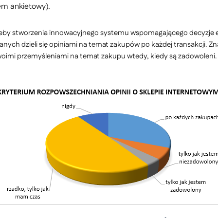
em ankietowy).
trzeby stworzenia innowacyjnego systemu wspomagającego decyzje 
nych dzieli się opiniami na temat zakupów po każdej transakcji. Zna
ę swoimi przemyśleniami na temat zakupu wtedy, kiedy są zadowoleni.