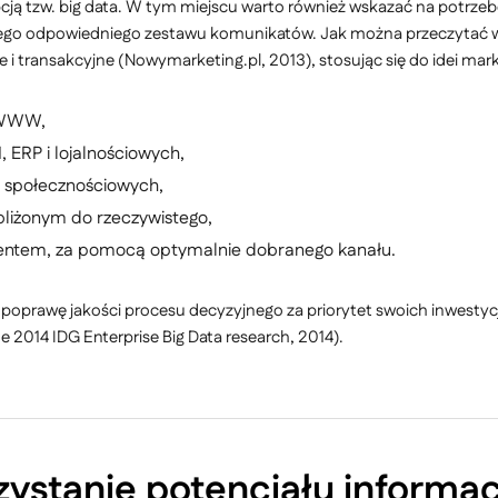
pcją tzw. big data. W tym miejscu warto również wskazać na potrze
ego odpowiedniego zestawu komunikatów. Jak można przeczytać w 
 transakcyjne (Nowymarketing.pl, 2013), stosując się do idei marke
e WWW,
ERP i lojalnościowych,
 społecznościowych,
bliżonym do rzeczywistego,
ientem, za pomocą optymalnie dobranego kanału.
oprawę jakości procesu decyzyjnego za priorytet swoich inwestyc
 2014 IDG Enterprise Big Data research, 2014).
rzystanie potencjału informac