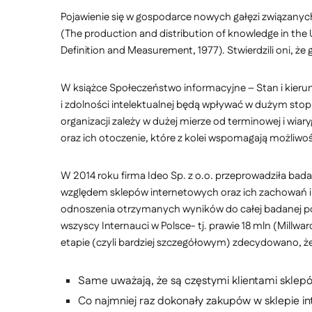
Pojawienie się w gospodarce nowych gałęzi związanych
(The production and distribution of knowledge in the 
Definition and Measurement, 1977). Stwierdzili oni, że
W książce Społeczeństwo informacyjne – Stan i kieru
i zdolności intelektualnej będą wpływać w dużym sto
organizacji zależy w dużej mierze od terminowej i wia
oraz ich otoczenie, które z kolei wspomagają możliwoś
W 2014 roku firma Ideo Sp. z o.o. przeprowadziła ba
względem sklepów internetowych oraz ich zachowań i
odnoszenia otrzymanych wyników do całej badanej popul
wszyscy Internauci w Polsce- tj. prawie 18 mln (Mill
etapie (czyli bardziej szczegółowym) zdecydowano, ż
Same uważają, że są częstymi klientami sklep
Co najmniej raz dokonały zakupów w sklepie i