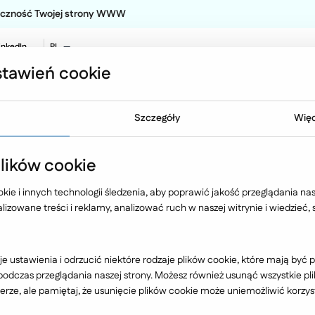
teczność Twojej strony WWW
inkedIn
PL
EN
tawień cookie
NO
Oferta
Technologia
Case 
Szczegóły
Więc
ików cookie
ako determinant e-z
ie i innych technologii śledzenia, aby poprawić jakość przeglądania nasz
izowane treści i reklamy, analizować ruch w naszej witrynie i wiedzieć,
6 rok 2014 Autor: Wojciech Szymański.
e ustawienia i odrzucić niektóre rodzaje plików cookie, które mają by
dczas przeglądania naszej strony. Możesz również usunąć wszystkie plik
rze, ale pamiętaj, że usunięcie plików cookie może uniemożliwić korzyst