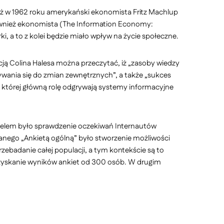
już w 1962 roku amerykański ekonomista Fritz Machlup
– również ekonomista (The Information Economy:
i, a to z kolei będzie miało wpływ na życie społeczne.
ją Colina Halesa można przeczytać, iż „zasoby wiedzy
ywania się do zmian zewnętrznych”, a także „sukces
 w której główną rolę odgrywają systemy informacyjne
 celem było sprawdzenie oczekiwań Internautów
nego „Ankietą ogólną” było stworzenie możliwości
zebadanie całej populacji, a tym kontekście są to
 uzyskanie wyników ankiet od 300 osób. W drugim