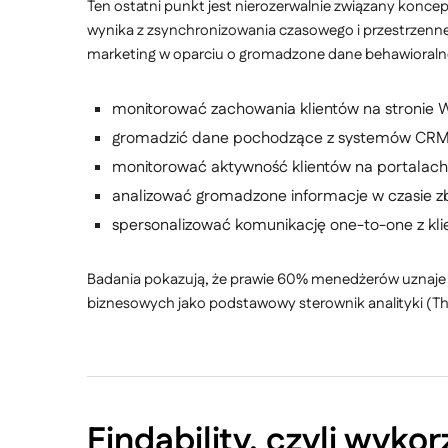
Ten ostatni punkt jest nierozerwalnie związany konce
wynika z zsynchronizowania czasowego i przestrzenn
marketing w oparciu o gromadzone dane behawioralne i
monitorować zachowania klientów na stroni
gromadzić dane pochodzące z systemów CRM, 
monitorować aktywność klientów na portalach
analizować gromadzone informacje w czasie z
spersonalizować komunikację one-to-one z kl
Badania pokazują, że prawie 60% menedżerów uznaje p
biznesowych jako podstawowy sterownik analityki (The
Findability, czyli wyko