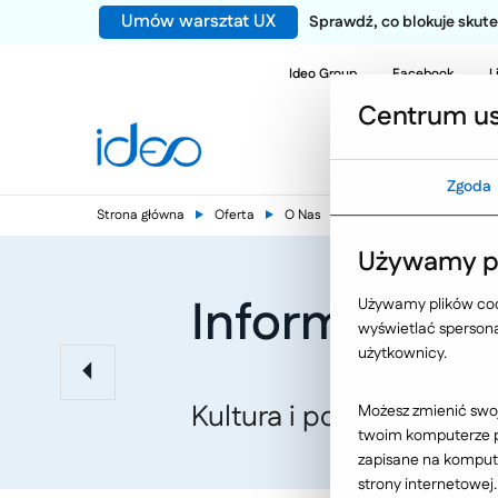
Umów warsztat UX
Sprawdź, co blokuje sku
Ideo Group
Facebook
L
Centrum us
Zgoda
Strona główna
Oferta
O Nas
Nasze publikacje
Używamy pl
Informacja j
Używamy plików cook
wyświetlać spersonal
użytkownicy.
Kultura i polityka, nr 1
Możesz zmienić swoj
twoim komputerze po
zapisane na kompute
strony internetowej.