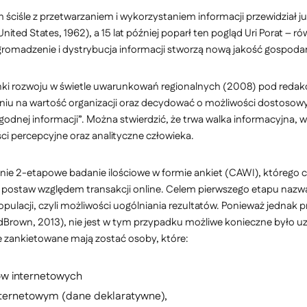
 ściśle z przetwarzaniem i wykorzystaniem informacji przewidział 
United States, 1962), a 15 lat później poparł ten pogląd Uri Porat 
 gromadzenie i dystrybucja informacji stworzą nową jakość gospodark
nki rozwoju w świetle uwarunkowań regionalnych (2008) pod redakc
pniu na wartość organizacji oraz decydować o możliwości dostosow
rygodnej informacji”. Można stwierdzić, że trwa walka informacyjna,
ci percepcyjne oraz analityczne człowieka.
danie 2-etapowe badanie ilościowe w formie ankiet (CAWI), którego
 postaw względem transakcji online. Celem pierwszego etapu nazwa
acji, czyli możliwości uogólniania rezultatów. Ponieważ jednak pr
wardBrown, 2013), nie jest w tym przypadku możliwe konieczne było
e zankietowane mają zostać osoby, które:
ów internetowych
nternetowym (dane deklaratywne),