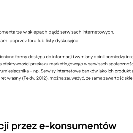
komentarze w sklepach bądź serwisach internetowych,
i poprzez fora lub listy dyskusyjne.
mieniane formy dostępu do informacji i wymiany opinii pomiędzy in
a efektywności przekazu marketingowego w serwisach społeczności
umiesięcznika – np. Serwisy internetowe banków jako ich produkt
ret własny (Feldy, 2012), można zauważyć, że sama zawartość skl
cji przez e-konsumentów