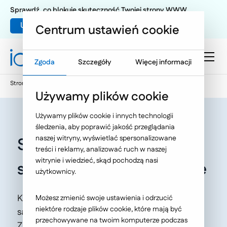
Sprawdź, co blokuje skuteczność Twojej strony WWW
Umów warsztat UX
Centrum ustawień cookie
Zgoda
Szczegóły
Więcej informacji
Strona główna
Oferta
O Nas
Nasze publikacje
Używamy plików cookie
Używamy plików cookie i innych technologii
śledzenia, aby poprawić jakość przeglądania
naszej witryny, wyświetlać spersonalizowane
Strategia promocji
treści i reklamy, analizować ruch w naszej
witrynie i wiedzieć, skąd pochodzą nasi
samorządów w Internecie
użytkownicy.
Komunikacja społeczna i public relations w
Możesz zmienić swoje ustawienia i odrzucić
niektóre rodzaje plików cookie, które mają być
samorządzie pod red. Dariusza Tworzydło i
przechowywane na twoim komputerze podczas
Zbigniewa Chmielewskiego. Autor: Marcin