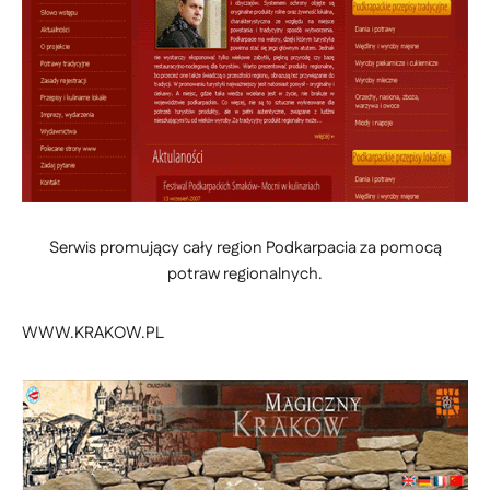
Serwis promujący cały region Podkarpacia za pomocą
potraw regionalnych.
WWW.KRAKOW.PL